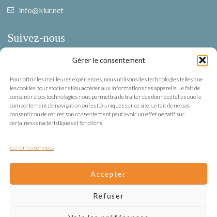
info@klur.net
Suivez-nous
Gérer le consentement
Facebook
Pour offrir les meilleures expériences, nous utilisons des technologies telles que
Instagram
les cookies pour stocker et/ou accéder aux informations des appareils. Le fait de
consentir à ces technologies nous permettra de traiter des données telles que le
comportement de navigation ou les ID uniques sur ce site. Le fait de ne pas
Mentions légales
consentir ou de retirer son consentement peut avoir un effet négatif sur
certaines caractéristiques et fonctions.
Confidentialité
Gérer les services
Mentions légales
Conditions Générales de Vente
Accepter
Gestion des cookies
Refuser