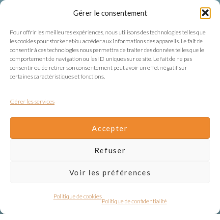
Suivez-nous
Gérer le consentement
Facebook
Pour offrir les meilleures expériences, nous utilisons des technologies telles que
les cookies pour stocker et/ou accéder aux informations des appareils. Le fait de
Instagram
consentir à ces technologies nous permettra de traiter des données telles que le
comportement de navigation ou les ID uniques sur ce site. Le fait de ne pas
consentir ou de retirer son consentement peut avoir un effet négatif sur
Mentions légales
certaines caractéristiques et fonctions.
Confidentialité
Gérer les services
Mentions légales
Accepter
Conditions Générales de Vente
Refuser
Gestion des cookies
Voir les préférences
Politique de cookies
Politique de confidentialité
Copyright Klur 2026 – Réalisation :
Anne Vonthron