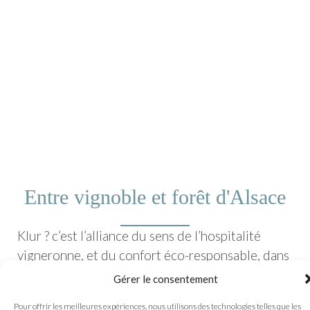
Entre vignoble et forêt d'Alsace
Klur ? c’est l’alliance du sens de l’hospitalité
vigneronne, et du confort éco-responsable, dans
un lieu façonné en famille et avec créativité. La
Gérer le consentement
résidence vigneronne est située au calme dans
Pour offrir les meilleures expériences, nous utilisons des technologies telles que les