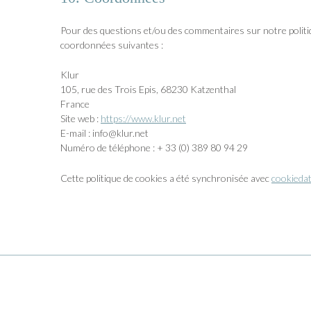
Pour des questions et/ou des commentaires sur notre politiqu
coordonnées suivantes :
Klur
105, rue des Trois Epis, 68230 Katzenthal
France
Site web :
https://www.klur.net
E-mail :
info@
klur.net
Numéro de téléphone : + 33 (0) 389 80 94 29
Cette politique de cookies a été synchronisée avec
cookieda