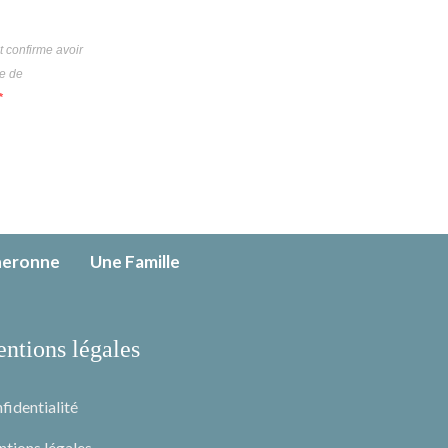
t confirme avoir
ue de
neronne
Une Famille
ntions légales
fidentialité
tions légales