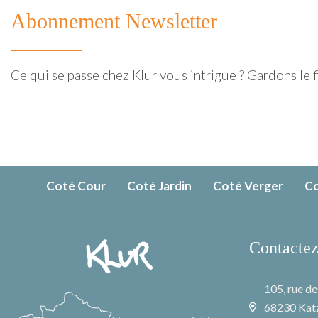
Abonnement Newsletter
Ce qui se passe chez Klur vous intrigue ? Gardons le fi
Coté Cour
Coté Jardin
Coté Verger
Co
Contactez
105, rue de
68230 Kat