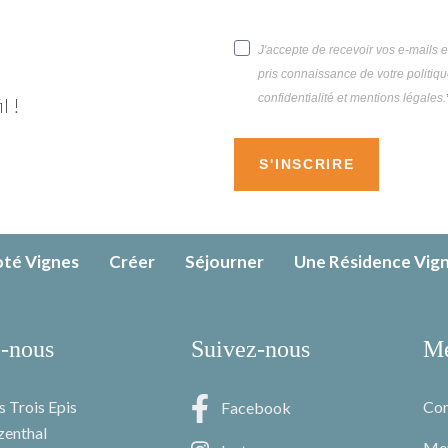
J'accepte de recevoir vos e-mails e
pris connaissance de votre politiq
confidentialité et mentions légales.
l !
S'INSCRIRE
té Vignes
Créer
Séjourner
Une Résidence Vig
-nous
Suivez-nous
Me
s Trois Epis
Con
Facebook
zenthal
Men