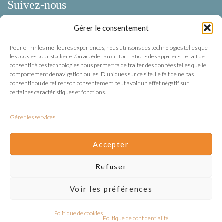
Suivez-nous
Gérer le consentement
Facebook
Pour offrir les meilleures expériences, nous utilisons des technologies telles que
Instagram
les cookies pour stocker et/ou accéder aux informations des appareils. Le fait de
consentir à ces technologies nous permettra de traiter des données telles que le
comportement de navigation ou les ID uniques sur ce site. Le fait de ne pas
Mentions légales
consentir ou de retirer son consentement peut avoir un effet négatif sur
certaines caractéristiques et fonctions.
Confidentialité
Gérer les services
Mentions légales
Conditions Générales de Vente
Accepter
Gestion des cookies
Refuser
Voir les préférences
Copyright Klur 2026 – Réalisation :
Anne Vonthron
Politique de cookies
Politique de confidentialité