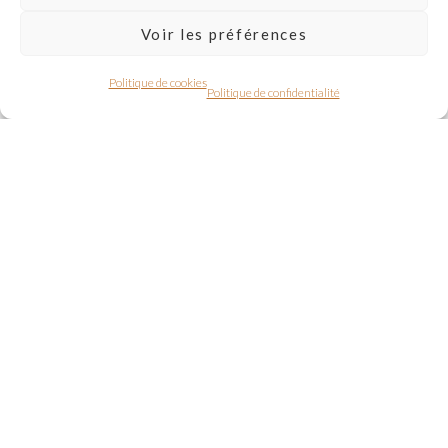
Voir les préférences
Politique de cookies
Politique de confidentialité
Parking
Internet TV
Chambre 1
Chambre 2
Baignoire
Expériences
Cheminée
Terrasse
Coté Vignes
Vos