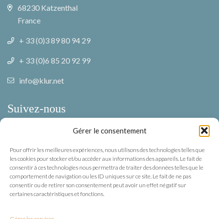
68230 Katzenthal
France
+ 33 (0)3 89 80 94 29
+ 33 (0)6 85 20 92 99
info@klur.net
Suivez-nous
Gérer le consentement
Facebook
Pour offrir les meilleures expériences, nous utilisons des technologies telles que
Instagram
les cookies pour stocker et/ou accéder aux informations des appareils. Le fait de
consentir à ces technologies nous permettra de traiter des données telles que le
comportement de navigation ou les ID uniques sur ce site. Le fait de ne pas
Mentions légales
consentir ou de retirer son consentement peut avoir un effet négatif sur
certaines caractéristiques et fonctions.
Confidentialité
Gérer les services