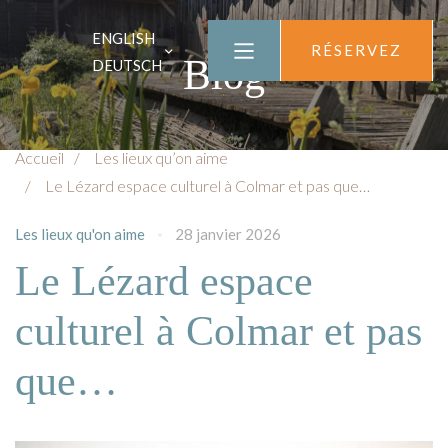
ENGLISH
RÉSERVEZ
Blog
DEUTSCH
Accueil
Les lieux qu’on aime
Le Lézard espace culturel à Colmar et pas que…
Les lieux qu'on aime
28 janvier 2026
Le Lézard espace
culturel à Colmar et pas
que…