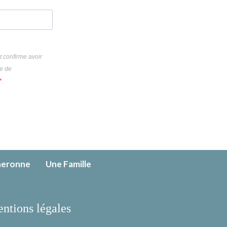
t confirme avoir
ue de
neronne
Une Famille
ntions légales