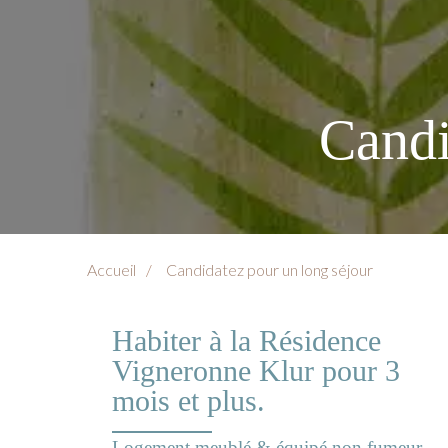
Candi
Accueil
Candidatez pour un long séjour
Habiter à la Résidence
Vigneronne Klur pour 3
mois et plus.
Logement meublé & équipé non fumeur.