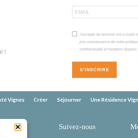
J'accepte de recevoir vos e-mails e
pris connaissance de votre politiq
confidentialité et mentions légales.
l !
S'INSCRIRE
té Vignes
Créer
Séjourner
Une Résidence Vig
-nous
Suivez-nous
Me