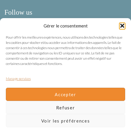
Follow us
Gérer le consentement
Facebook
Pour offrir les meilleures expériences, nous utilisons des technologies telles que
Instagram
les cookies pour stocker et/ou accéder aux informations des appareils. Le fait de
consentir à ces technologies nous permettra de traiter des données telles que le
comportement de navigation ou les ID uniques sur ce site. Le fait de ne pas
Terms of use
consentir ou de retirer son consentement peut avoir un effet négatif sur
certaines caractéristiques et fonctions.
Privacy
Manage services
Terms of use
Terms & Conditions
Accepter
Cookie management
Refuser
Voir les préférences