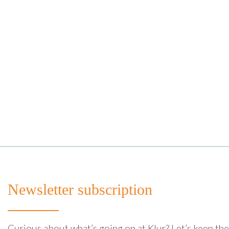
Newsletter subscription
Curious about what’s going on at Klur? Let’s keep th