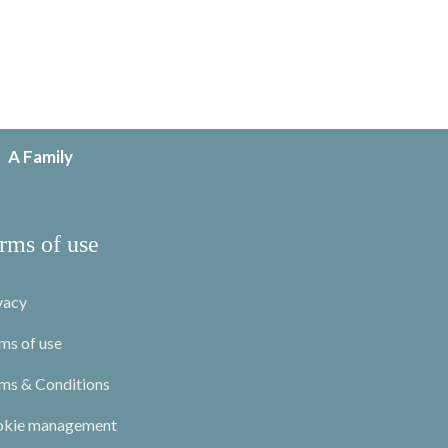
A Family
rms of use
vacy
ms of use
ms & Conditions
okie management