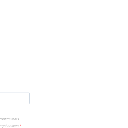
onfirm that I
egal notices.