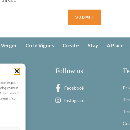
SUBMIT
 Verger
Coté Vignes
Create
Stay
A Place
s
Follow us
Te
 cookies pour
s Trois Epis
Pri
Facebook
nologies nous
D uniques sur
zenthal
t négatif sur
Ter
Instagram
Ter
89 80 94 29
Co
85 20 92 99