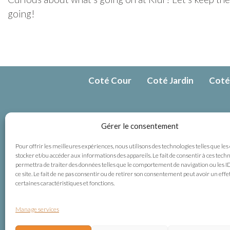
going!
Coté Cour
Coté Jardin
Coté
Contact u
Gérer le consentement
Pour offrir les meilleures expériences, nous utilisons des technologies telles que les
105, rue de
stocker et/ou accéder aux informations des appareils. Le fait de consentir à ces tech
permettra de traiter des données telles que le comportement de navigation ou les I
68230 Kat
ce site. Le fait de ne pas consentir ou de retirer son consentement peut avoir un effe
France
certaines caractéristiques et fonctions.
+ 33 (0)3 
Manage services
+ 33 (0)6 