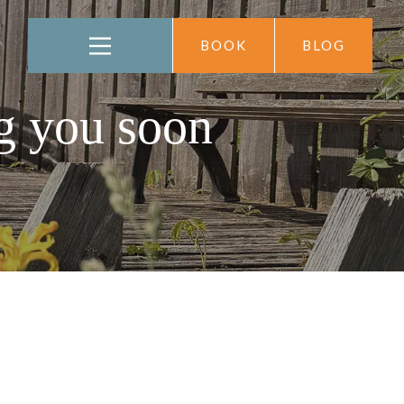
BOOK
BLOG
g you soon