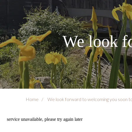
We look f
Home
We look forward to welcoming you soon to