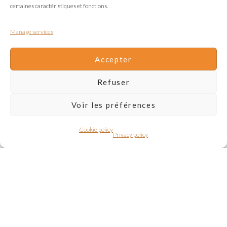
certaines caractéristiques et fonctions.
Manage services
Accepter
Refuser
Voir les préférences
Cookie policy
Privacy policy
Create in an inspiring village and
location