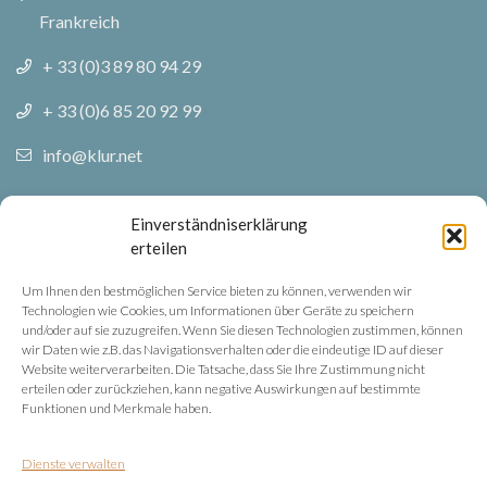
Frankreich
+ 33 (0)3 89 80 94 29
+ 33 (0)6 85 20 92 99
info@klur.net
Folgen Sie uns
Einverständniserklärung
erteilen
Facebook
Um Ihnen den bestmöglichen Service bieten zu können, verwenden wir
Technologien wie Cookies, um Informationen über Geräte zu speichern
Instagram
und/oder auf sie zuzugreifen. Wenn Sie diesen Technologien zustimmen, können
wir Daten wie z.B. das Navigationsverhalten oder die eindeutige ID auf dieser
Website weiterverarbeiten. Die Tatsache, dass Sie Ihre Zustimmung nicht
Rechtliche Hinweise
erteilen oder zurückziehen, kann negative Auswirkungen auf bestimmte
Funktionen und Merkmale haben.
Datenschutz
Dienste verwalten
Rechtliche Hinweise