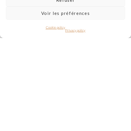
Voir les préférences
Cookie policy
Privacy policy
Whole house
Eco-responsible
Reception
Bike home
Coliving
Quiet nights
Garden
Private parking lot
Internet
Check in