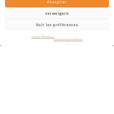
Akzeptier
verweigern
Voir les préférences
Cookie-Richtlinie
Datenschutzrichtlinie
Parkplatz
Internet TV
Schlafzimmer 1
Schlafzimmer 2
Badewanne
Erlebnisse
Garten mit Bäumen
Hund willkommen