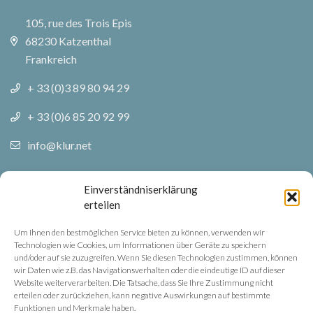
105, rue des Trois Epis
68230 Katzenthal
Frankreich
+ 33 (0)3 89 80 94 29
+ 33 (0)6 85 20 92 99
info@klur.net
Folgen Sie uns
Einverständniserklärung
erteilen
Facebook
Um Ihnen den bestmöglichen Service bieten zu können, verwenden wir
Technologien wie Cookies, um Informationen über Geräte zu speichern
Instagram
und/oder auf sie zuzugreifen. Wenn Sie diesen Technologien zustimmen, können
wir Daten wie z.B. das Navigationsverhalten oder die eindeutige ID auf dieser
Website weiterverarbeiten. Die Tatsache, dass Sie Ihre Zustimmung nicht
Rechtliche Hinweise
erteilen oder zurückziehen, kann negative Auswirkungen auf bestimmte
Funktionen und Merkmale haben.