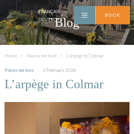
FRANÇAIS
BOOK
Blog
DEUTSCH
Home
Places we love
L’arpège in Colmar
Places we love
2 February 2026
L’arpège in Colmar