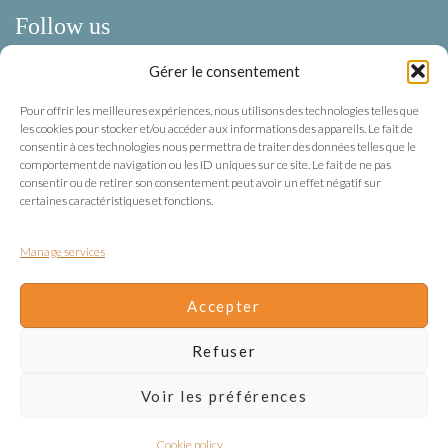
Follow us
Gérer le consentement
Facebook
Pour offrir les meilleures expériences, nous utilisons des technologies telles que
Instagram
les cookies pour stocker et/ou accéder aux informations des appareils. Le fait de
consentir à ces technologies nous permettra de traiter des données telles que le
comportement de navigation ou les ID uniques sur ce site. Le fait de ne pas
Terms of use
consentir ou de retirer son consentement peut avoir un effet négatif sur
certaines caractéristiques et fonctions.
Privacy
Manage services
Terms of use
Terms & Conditions
Accepter
Cookie management
Refuser
Voir les préférences
Cookie policy
Copyright Klur 2026 – Designed by
Anne Vonthron