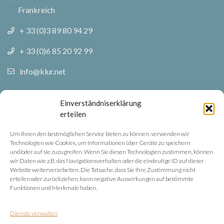
Frankreich
+ 33 (0)3 89 80 94 29
+ 33 (0)6 85 20 92 99
info@klur.net
Folgen Sie uns
Einverständniserklärung
erteilen
Facebook
Um Ihnen den bestmöglichen Service bieten zu können, verwenden wir
Technologien wie Cookies, um Informationen über Geräte zu speichern
Instagram
und/oder auf sie zuzugreifen. Wenn Sie diesen Technologien zustimmen, können
wir Daten wie z.B. das Navigationsverhalten oder die eindeutige ID auf dieser
Website weiterverarbeiten. Die Tatsache, dass Sie Ihre Zustimmung nicht
Rechtliche Hinweise
erteilen oder zurückziehen, kann negative Auswirkungen auf bestimmte
Funktionen und Merkmale haben.
Datenschutz
Dienste verwalten
Rechtliche Hinweise