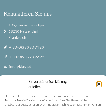
Kontaktieren Sie uns
105, rue des Trois Epis
68230 Katzenthal
Frankreich
+ 33 (0)3 89 80 94 29
+ 33 (0)6 85 20 92 99
info@klur.net
Folgen Sie uns
Einverständniserklärung
erteilen
Facebook
Um Ihnen den bestmöglichen Service bieten zu können, verwenden wir
Technologien wie Cookies, um Informationen über Geräte zu speichern
Instagram
und/oder auf sie zuzugreifen. Wenn Sie diesen Technologien zustimmen, können